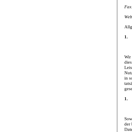
Fax
Web
All
1. 
Wir
dies
Leis
Nutz
in s
tats
gese
1. 
Sow
der 
Dat