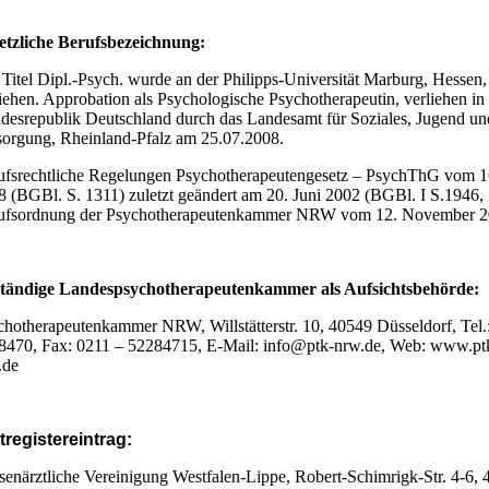
etzliche Berufsbezeichnung:
Titel Dipl.-Psych. wurde an der Philipps-Universität Marburg, Hessen,
iehen. Approbation als Psychologische Psychotherapeutin, verliehen in
desrepublik Deutschland durch das Landesamt für Soziales, Jugend un
sorgung, Rheinland-Pfalz am 25.07.2008.
ufsrechtliche Regelungen Psychotherapeutengesetz – PsychThG vom 16
8 (BGBl. S. 1311) zuletzt geändert am 20. Juni 2002 (BGBl. I S.1946,
ufsordnung der Psychotherapeutenkammer NRW vom 12. November 2
tändige Landespsychotherapeutenkammer als Aufsichtsbehörde:
chotherapeutenkammer NRW, Willstätterstr. 10, 40549 Düsseldorf, Tel.
8470, Fax: 0211 – 52284715, E-Mail: info@ptk-nrw.de, Web: www.pt
.de
tregistereintrag:
senärztliche Vereinigung Westfalen-Lippe, Robert-Schimrigk-Str. 4-6,