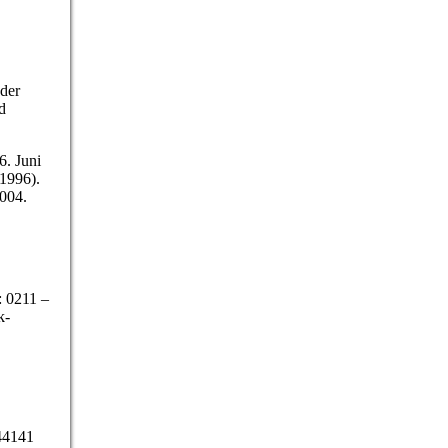
 der
d
. Juni
 1996).
004.
: 0211 –
k-
 44141