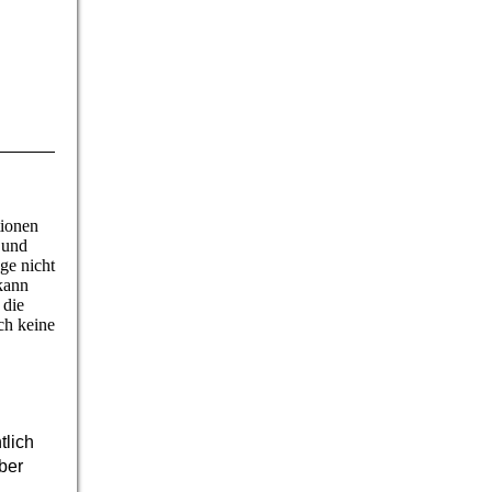
tionen
t und
ge nicht
kann
 die
ch keine
tlich
ber