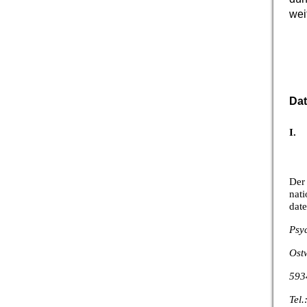
wei
Dat
I. 
Der
nati
date
Psy
Ost
593
Tel