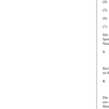
(4)
(5)
(6) 
(7)
Die 
Spe
Nutz
3. 
Rec
ist 
4. 
Die
um 
Hier