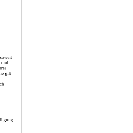
 soweit
e und
erer
e gilt
s
rch
lligung