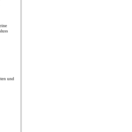
n
eine
hluss
aten und