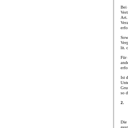
Bei
Vert
Art.
Ver
erfo
Sowe
Verp
lit
Für 
and
erfo
Ist 
Unte
Grun
so d
2. 
Die
gesp