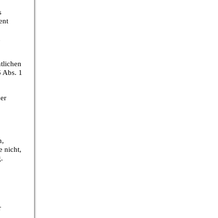
s
ent
n
tlichen
6 Abs. 1
ner
n,
 nicht,
.
r
n