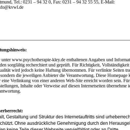
tmund, Tel.: 0231 – 94 32 0, Fax: 0231 – 94 32 55 55, E-Mail:
nfo@kvwl.de
tungshinweis:
e unter www.psychotherapie-kley.de enthaltenen Angaben und Informa
en sorgfältig recherchiert und geprüft. Für Richtigkeit, Vollständigkei
alität wird jedoch keine Haftung übernommen. Für verlinkte Seiten tra
, sondern die jeweiligen Anbieter die Verantwortung. Diese Homepage 
 eine Verlinkung von einer anderen Web-Site erreicht worden sein. Für
tellungen, Inhalte oder Verweise auf diesen Internetseiten übernehme i
antwortung.
erberrecht:
alt, Gestaltung und Struktur des Internetauftritts sind urheberrech
chützt. Ohne ausdrückliche Genehmigung durch den Herausge
fen keine Teile dieser Webseite vervielfältigt oder an Dritte