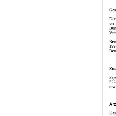
Ges
Der 
verl
Bun
Ver
Ber
199
Ber
Zus
Psy
522
nrw
Arz
Kas