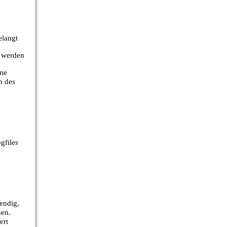
elangt
n werden
ine
n des
gfiles
endig,
hen.
ert