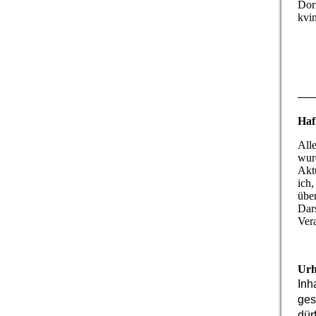
Dor
kvi
Haf
All
wurd
Aktu
ich
über
Dars
Ver
Urh
Inh
ges
dür