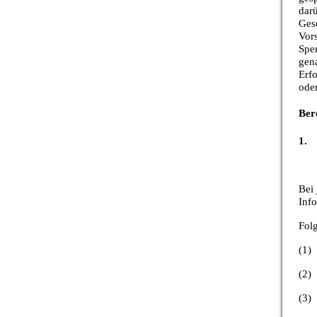
dar
Ges
Vors
Spe
gena
Erfo
oder
Ber
1. 
Bei 
Inf
Fol
(1)
(2)
(3)