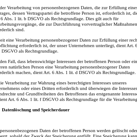
 der Verarbeitung von personenbezogenen Daten, die zur Erfüllung eine
rages, dessen Vertragspartei die betroffene Person ist, erforderlich ist, di
 6 Abs. 1 lit. b DSGVO als Rechtsgrundlage. Dies gilt auch für
arbeitungsvorgänge, die zur Durchführung vorvertraglicher Maßnahme
rderlich sind.
it eine Verarbeitung personenbezogener Daten zur Erfüllung einer rech
flichtung erforderlich ist, der unser Unternehmen unterliegt, dient Art. 
. c DSGVO als Rechtsgrundlage.
den Fall, dass lebenswichtige Interessen der betroffenen Person oder ei
eren natürlichen Person eine Verarbeitung personenbezogener Daten
rderlich machen, dient Art. 6 Abs. 1 lit. d DSGVO als Rechtsgrundlage.
die Verarbeitung zur Wahrung eines berechtigten Interesses unseres
rnehmens oder eines Dritten erforderlich und überwiegen die Interesse
drechte und Grundfreiheiten des Betroffenen das erstgenannte Interesse
ient Art. 6 Abs. 1 lit. f DSGVO als Rechtsgrundlage für die Verarbeitung
Datenlöschung und Speicherdauer
 personenbezogenen Daten der betroffenen Person werden gelöscht ode
errt, sobald der Zweck der Speicherung entfällt. Eine Speicherung kan